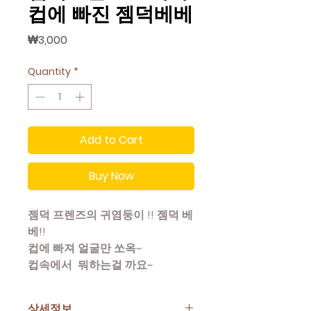
컵에 빠진 젬덕베베
Price
₩3,000
Quantity
*
Add to Cart
Buy Now
젬덕 프렌즈의 귀염둥이 !! 젬덕 베
베!!
컵에 빠져 얼굴만 쏘옥~
컵속에서 뭐하는걸 까요~
상세정보