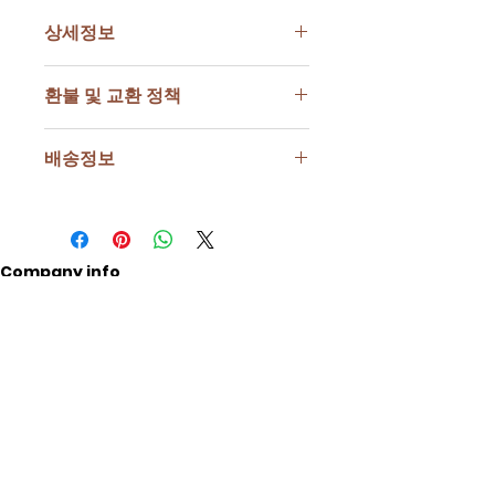
상세정보
재질 : 유포지
환불 및 교환 정책
사이즈 : 86 x 170(mm)
제조국 : 대한민국
상품의 하자. 배송 중 파손으로 인한 교
제조사 : 원쓰토리
배송정보
환 및 반품은상품 수령 후 24시간 이내
언제 어디서나 만날수 있는 사랑스러운
에 Q&A를 통해 요청 부탁드립니다.반
스티커!!
CJ대한통운 / 3,500원
송 시에는 상품 수령일 기준,주말과 공
다이어리나 메모할때 꾸며주시면 더 귀
배송 기간은 주말/공휴일을 제외한 영
휴일 표함하여 7일 이내에보내주셔야
여워요!!
업일 기준
처리 가능합니다.단순 변심으로 인한 교
노트북, 폰케이스, 캐리어 등 우체통으
Company info
국내 평균 배송기간 2일~3일
환, 반품의 경우상품 반송 비용은 고객
로 귀엽게 꾸며보세요~
님께서 부담하셔야 합니다.자세한 사항
Company name: One Story
은 Q&A에 남겨주시면확인 후 도와드리
주의사항
Representative: Jang Won
겠습니다.
아래사항은 제작 공정상 발생하는 사항
Address: 407, Global Industry-Academic
으로 제품 불량이 아닙니다.
Cooperation Building, Dankook University,
- 제작상 사이즈에 미세한 차이가 있을
수 있습니다.
152 Jukjeon-ro, Suji-gu, Yongin-si, Gyeonggi-
- 모니터에 따른 색상차이가 발생할수
do
있습니다.
Business Registration Number:
898-16-02390